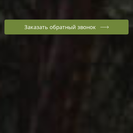
Заказать обратный звонок
Наш адрес:
Краснодарский край, муниципальное
образование Новороссийск, садовое
товарищество Графские Развалины
Заезд:
14:00 ,
Выезд:
12:00
Забронировать