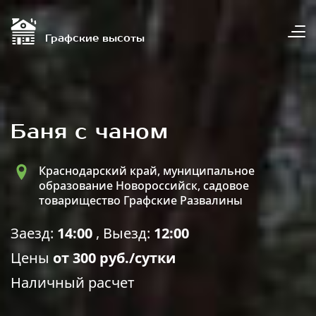
Графские высоты
+7 (909) 189-XX-XX показать
Баня с чаном
Номера
Краснодарский край, муниципальное
образование Новороссийск, садовое
товарищество Графские Развалины
О нас
Заезд:
14:00
, Выезд:
12:00
Услуги
Цены
от 300 руб./сутки
Наличный расчет
Контакты